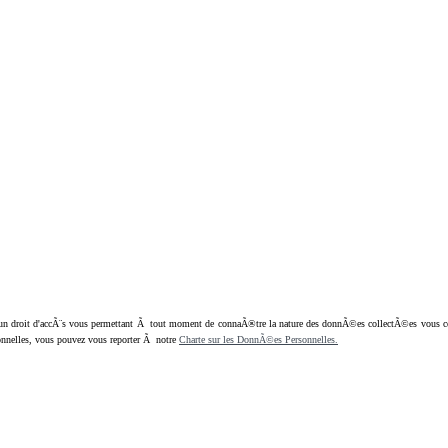
oit d'accÃ¨s vous permettant Ã tout moment de connaÃ®tre la nature des donnÃ©es collectÃ©es vous concern
nnelles, vous pouvez vous reporter Ã notre
Charte sur les DonnÃ©es Personnelles.