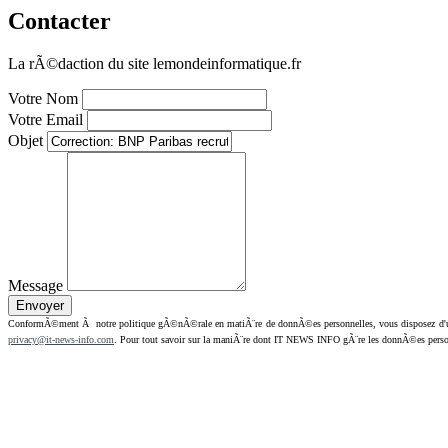
Contacter
La rÃ©daction du site lemondeinformatique.fr
Votre Nom
Votre Email
Objet
Message
ConformÃ©ment Ã notre politique gÃ©nÃ©rale en matiÃ¨re de donnÃ©es personnelles, vous disposez d'un dr
privacy@it-news-info.com
. Pour tout savoir sur la maniÃ¨re dont IT NEWS INFO gÃ¨re les donnÃ©es perso