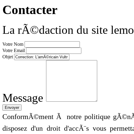
Contacter
La rÃ©daction du site lemo
Votre Nom
Votre Email
Objet
Message
ConformÃ©ment Ã notre politique gÃ©nÃ©
disposez d'un droit d'accÃ¨s vous perme