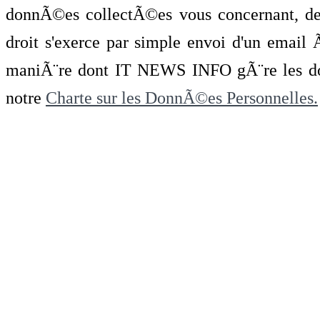
donnÃ©es collectÃ©es vous concernant, de 
droit s'exerce par simple envoi d'un emai
maniÃ¨re dont IT NEWS INFO gÃ¨re les do
notre
Charte sur les DonnÃ©es Personnelles.