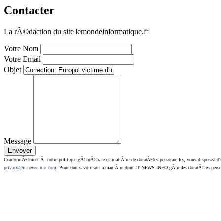
Contacter
La rÃ©daction du site lemondeinformatique.fr
Votre Nom
Votre Email
Objet
Message
ConformÃ©ment Ã notre politique gÃ©nÃ©rale en matiÃ¨re de donnÃ©es personnelles, vous disposez d'un dr
privacy@it-news-info.com
. Pour tout savoir sur la maniÃ¨re dont IT NEWS INFO gÃ¨re les donnÃ©es perso