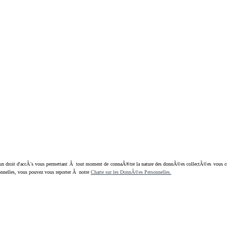
oit d'accÃ¨s vous permettant Ã tout moment de connaÃ®tre la nature des donnÃ©es collectÃ©es vous concern
nnelles, vous pouvez vous reporter Ã notre
Charte sur les DonnÃ©es Personnelles.