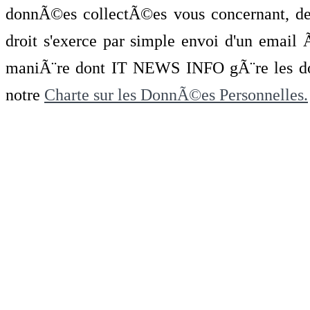
donnÃ©es collectÃ©es vous concernant, de 
droit s'exerce par simple envoi d'un emai
maniÃ¨re dont IT NEWS INFO gÃ¨re les do
notre
Charte sur les DonnÃ©es Personnelles.