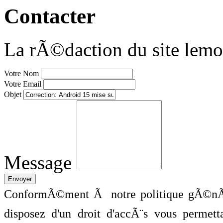
Contacter
La rÃ©daction du site lemo
Votre Nom
Votre Email
Objet
Message
ConformÃ©ment Ã notre politique gÃ©nÃ©
disposez d'un droit d'accÃ¨s vous perme