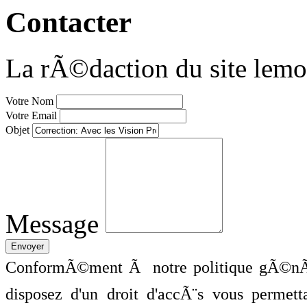
Contacter
La rÃ©daction du site lemo
Votre Nom
Votre Email
Objet
Message
ConformÃ©ment Ã notre politique gÃ©nÃ©
disposez d'un droit d'accÃ¨s vous perme