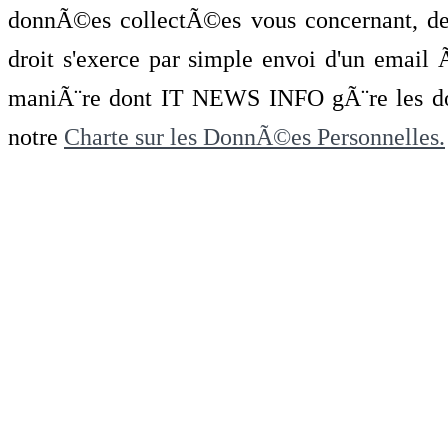
donnÃ©es collectÃ©es vous concernant, de 
droit s'exerce par simple envoi d'un emai
maniÃ¨re dont IT NEWS INFO gÃ¨re les do
notre
Charte sur les DonnÃ©es Personnelles.