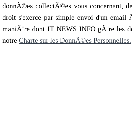
donnÃ©es collectÃ©es vous concernant, de 
droit s'exerce par simple envoi d'un emai
maniÃ¨re dont IT NEWS INFO gÃ¨re les do
notre
Charte sur les DonnÃ©es Personnelles.