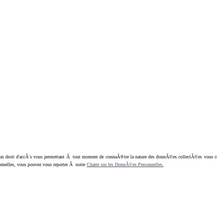
oit d'accÃ¨s vous permettant Ã tout moment de connaÃ®tre la nature des donnÃ©es collectÃ©es vous concern
nnelles, vous pouvez vous reporter Ã notre
Charte sur les DonnÃ©es Personnelles.