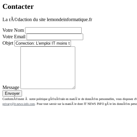
Contacter
La rÃ©daction du site lemondeinformatique.fr
Votre Nom
Votre Email
Objet
Message
ConformÃ©ment Ã notre politique gÃ©nÃ©rale en matiÃ¨re de donnÃ©es personnelles, vous disposez d'un dr
privacy@it-news-info.com
. Pour tout savoir sur la maniÃ¨re dont IT NEWS INFO gÃ¨re les donnÃ©es perso