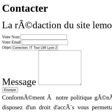
Contacter
La rÃ©daction du site lemo
Votre Nom
Votre Email
Objet
Message
ConformÃ©ment Ã notre politique gÃ©nÃ©
disposez d'un droit d'accÃ¨s vous perme