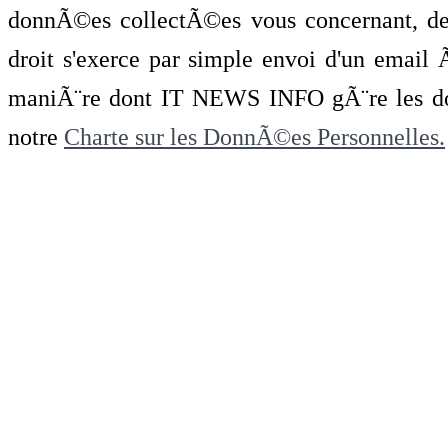
donnÃ©es collectÃ©es vous concernant, de 
droit s'exerce par simple envoi d'un emai
maniÃ¨re dont IT NEWS INFO gÃ¨re les do
notre
Charte sur les DonnÃ©es Personnelles.