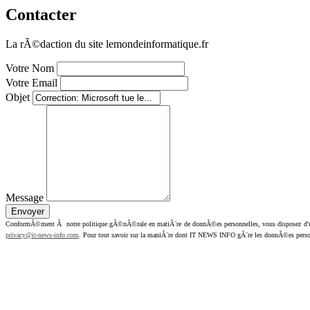
Contacter
La rÃ©daction du site lemondeinformatique.fr
Votre Nom
Votre Email
Objet
Message
ConformÃ©ment Ã notre politique gÃ©nÃ©rale en matiÃ¨re de donnÃ©es personnelles, vous disposez d'un dr
privacy@it-news-info.com
. Pour tout savoir sur la maniÃ¨re dont IT NEWS INFO gÃ¨re les donnÃ©es perso