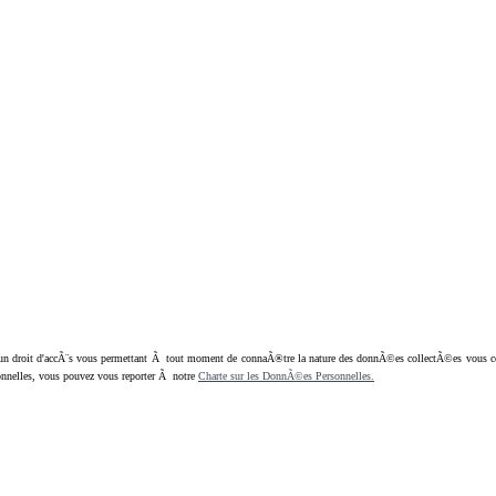
oit d'accÃ¨s vous permettant Ã tout moment de connaÃ®tre la nature des donnÃ©es collectÃ©es vous concern
nnelles, vous pouvez vous reporter Ã notre
Charte sur les DonnÃ©es Personnelles.