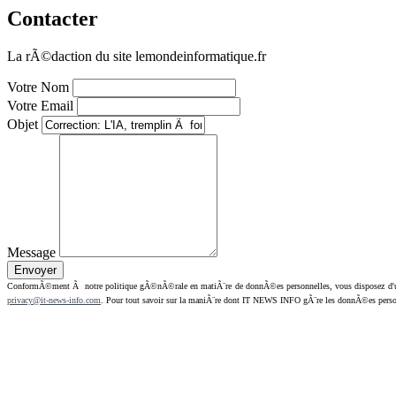
Contacter
La rÃ©daction du site lemondeinformatique.fr
Votre Nom
Votre Email
Objet
Message
ConformÃ©ment Ã notre politique gÃ©nÃ©rale en matiÃ¨re de donnÃ©es personnelles, vous disposez d'un dr
privacy@it-news-info.com
. Pour tout savoir sur la maniÃ¨re dont IT NEWS INFO gÃ¨re les donnÃ©es perso