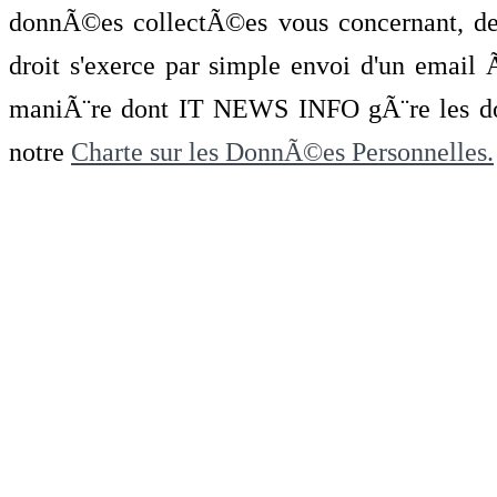
donnÃ©es collectÃ©es vous concernant, de 
droit s'exerce par simple envoi d'un emai
maniÃ¨re dont IT NEWS INFO gÃ¨re les do
notre
Charte sur les DonnÃ©es Personnelles.