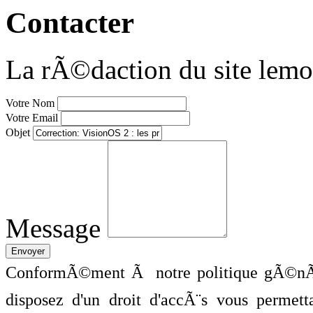
Contacter
La rÃ©daction du site lemo
Votre Nom
Votre Email
Objet
Message
ConformÃ©ment Ã notre politique gÃ©nÃ©
disposez d'un droit d'accÃ¨s vous perme