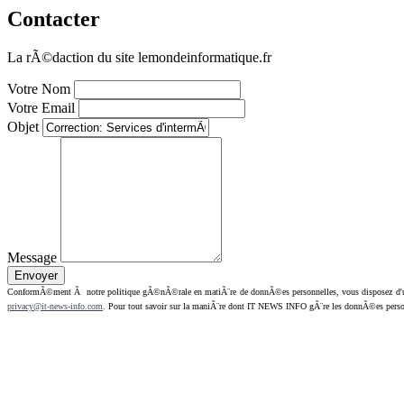
Contacter
La rÃ©daction du site lemondeinformatique.fr
Votre Nom
Votre Email
Objet
Message
ConformÃ©ment Ã notre politique gÃ©nÃ©rale en matiÃ¨re de donnÃ©es personnelles, vous disposez d'un dr
privacy@it-news-info.com
. Pour tout savoir sur la maniÃ¨re dont IT NEWS INFO gÃ¨re les donnÃ©es perso