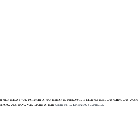
oit d'accÃ¨s vous permettant Ã tout moment de connaÃ®tre la nature des donnÃ©es collectÃ©es vous concern
nnelles, vous pouvez vous reporter Ã notre
Charte sur les DonnÃ©es Personnelles.