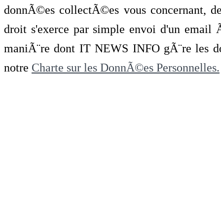
donnÃ©es collectÃ©es vous concernant, de 
droit s'exerce par simple envoi d'un emai
maniÃ¨re dont IT NEWS INFO gÃ¨re les do
notre
Charte sur les DonnÃ©es Personnelles.