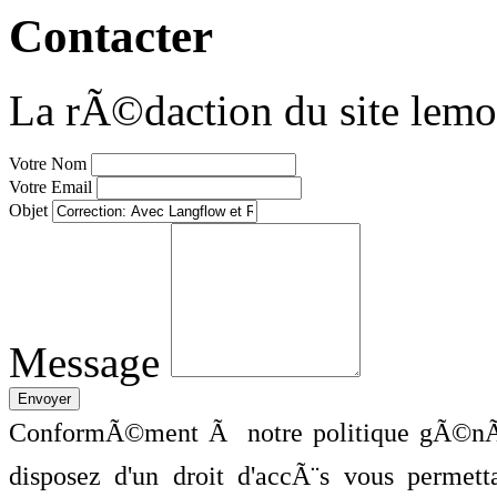
Contacter
La rÃ©daction du site lemo
Votre Nom
Votre Email
Objet
Message
ConformÃ©ment Ã notre politique gÃ©nÃ©
disposez d'un droit d'accÃ¨s vous perme