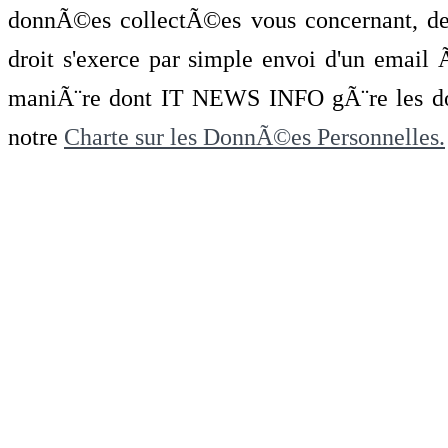
donnÃ©es collectÃ©es vous concernant, de 
droit s'exerce par simple envoi d'un emai
maniÃ¨re dont IT NEWS INFO gÃ¨re les do
notre
Charte sur les DonnÃ©es Personnelles.