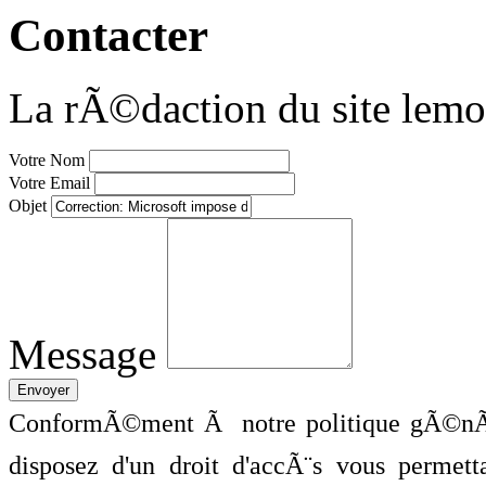
Contacter
La rÃ©daction du site lemo
Votre Nom
Votre Email
Objet
Message
ConformÃ©ment Ã notre politique gÃ©nÃ©
disposez d'un droit d'accÃ¨s vous perme