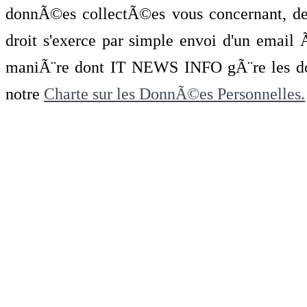
donnÃ©es collectÃ©es vous concernant, de 
droit s'exerce par simple envoi d'un emai
maniÃ¨re dont IT NEWS INFO gÃ¨re les do
notre
Charte sur les DonnÃ©es Personnelles.