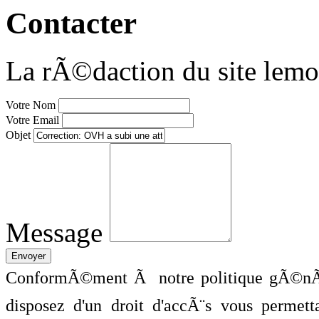
Contacter
La rÃ©daction du site lemo
Votre Nom
Votre Email
Objet
Message
ConformÃ©ment Ã notre politique gÃ©nÃ©
disposez d'un droit d'accÃ¨s vous perme