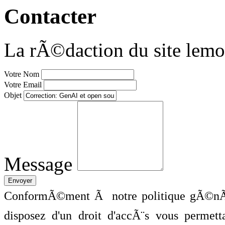
Contacter
La rÃ©daction du site lemo
Votre Nom
Votre Email
Objet
Message
ConformÃ©ment Ã notre politique gÃ©nÃ©
disposez d'un droit d'accÃ¨s vous perme