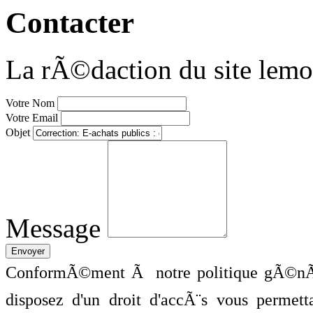
Contacter
La rÃ©daction du site lemo
Votre Nom
Votre Email
Objet
Message
ConformÃ©ment Ã notre politique gÃ©nÃ©
disposez d'un droit d'accÃ¨s vous perme