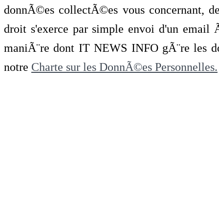
donnÃ©es collectÃ©es vous concernant, de 
droit s'exerce par simple envoi d'un emai
maniÃ¨re dont IT NEWS INFO gÃ¨re les do
notre
Charte sur les DonnÃ©es Personnelles.