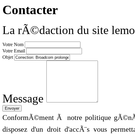
Contacter
La rÃ©daction du site lemo
Votre Nom
Votre Email
Objet
Message
ConformÃ©ment Ã notre politique gÃ©nÃ©
disposez d'un droit d'accÃ¨s vous perme