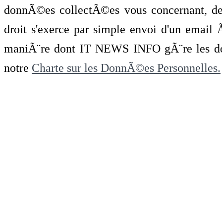
donnÃ©es collectÃ©es vous concernant, de 
droit s'exerce par simple envoi d'un emai
maniÃ¨re dont IT NEWS INFO gÃ¨re les do
notre
Charte sur les DonnÃ©es Personnelles.