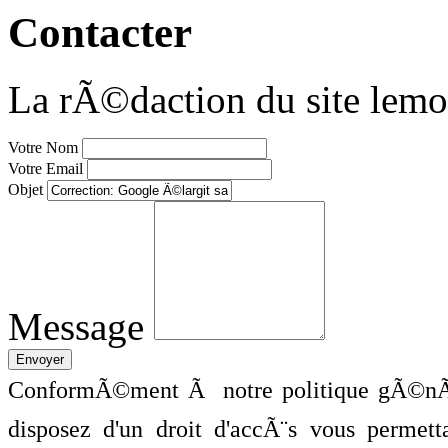
Contacter
La rÃ©daction du site lemo
Votre Nom
Votre Email
Objet
Message
ConformÃ©ment Ã notre politique gÃ©nÃ©
disposez d'un droit d'accÃ¨s vous perme