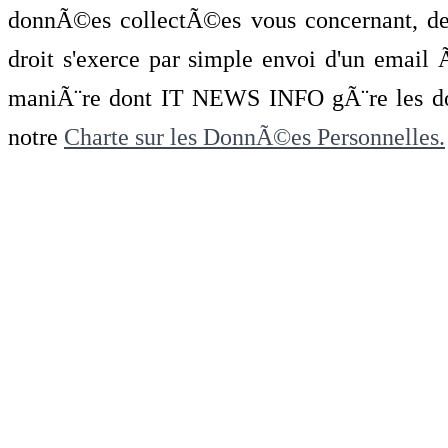
donnÃ©es collectÃ©es vous concernant, de 
droit s'exerce par simple envoi d'un emai
maniÃ¨re dont IT NEWS INFO gÃ¨re les do
notre
Charte sur les DonnÃ©es Personnelles.