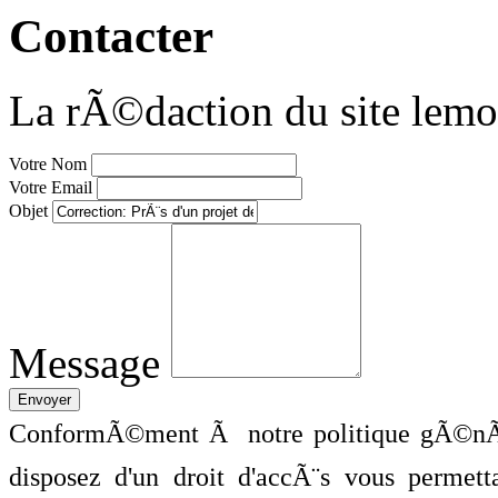
Contacter
La rÃ©daction du site lemo
Votre Nom
Votre Email
Objet
Message
ConformÃ©ment Ã notre politique gÃ©nÃ©
disposez d'un droit d'accÃ¨s vous perme