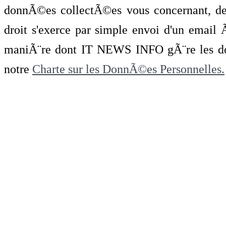
donnÃ©es collectÃ©es vous concernant, de 
droit s'exerce par simple envoi d'un emai
maniÃ¨re dont IT NEWS INFO gÃ¨re les do
notre
Charte sur les DonnÃ©es Personnelles.