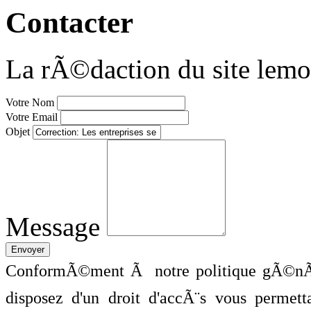
Contacter
La rÃ©daction du site lemo
Votre Nom
Votre Email
Objet
Message
ConformÃ©ment Ã notre politique gÃ©nÃ©
disposez d'un droit d'accÃ¨s vous perme