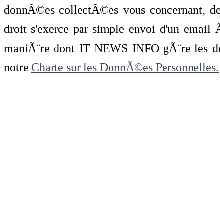
donnÃ©es collectÃ©es vous concernant, de 
droit s'exerce par simple envoi d'un emai
maniÃ¨re dont IT NEWS INFO gÃ¨re les do
notre
Charte sur les DonnÃ©es Personnelles.