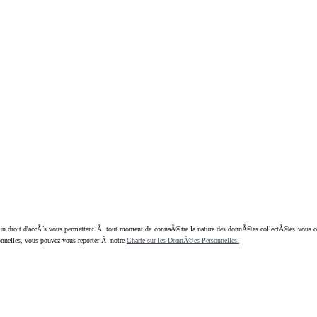
oit d'accÃ¨s vous permettant Ã tout moment de connaÃ®tre la nature des donnÃ©es collectÃ©es vous concern
nnelles, vous pouvez vous reporter Ã notre
Charte sur les DonnÃ©es Personnelles.