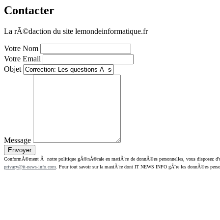
Contacter
La rÃ©daction du site lemondeinformatique.fr
Votre Nom
Votre Email
Objet
Message
ConformÃ©ment Ã notre politique gÃ©nÃ©rale en matiÃ¨re de donnÃ©es personnelles, vous disposez d'un dr
privacy@it-news-info.com
. Pour tout savoir sur la maniÃ¨re dont IT NEWS INFO gÃ¨re les donnÃ©es perso