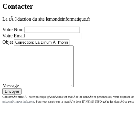
Contacter
La rÃ©daction du site lemondeinformatique.fr
Votre Nom
Votre Email
Objet
Message
ConformÃ©ment Ã notre politique gÃ©nÃ©rale en matiÃ¨re de donnÃ©es personnelles, vous disposez d'un dr
privacy@it-news-info.com
. Pour tout savoir sur la maniÃ¨re dont IT NEWS INFO gÃ¨re les donnÃ©es perso