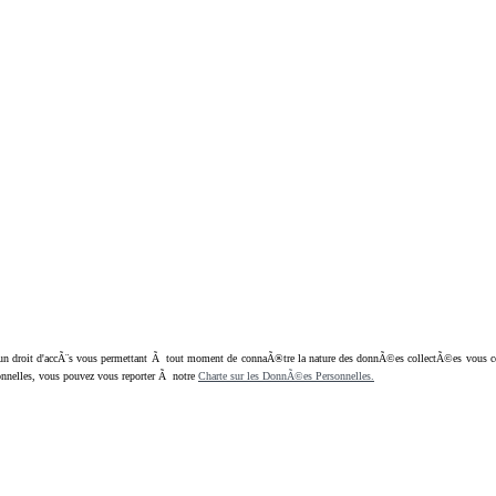
oit d'accÃ¨s vous permettant Ã tout moment de connaÃ®tre la nature des donnÃ©es collectÃ©es vous concern
nnelles, vous pouvez vous reporter Ã notre
Charte sur les DonnÃ©es Personnelles.