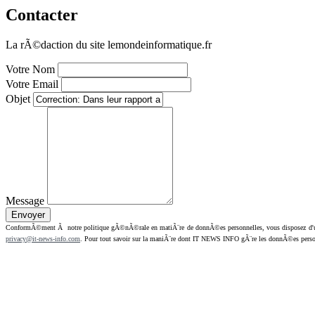
Contacter
La rÃ©daction du site lemondeinformatique.fr
Votre Nom
Votre Email
Objet
Message
ConformÃ©ment Ã notre politique gÃ©nÃ©rale en matiÃ¨re de donnÃ©es personnelles, vous disposez d'un dr
privacy@it-news-info.com
. Pour tout savoir sur la maniÃ¨re dont IT NEWS INFO gÃ¨re les donnÃ©es perso