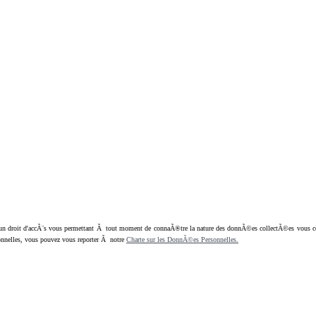
oit d'accÃ¨s vous permettant Ã tout moment de connaÃ®tre la nature des donnÃ©es collectÃ©es vous concern
nnelles, vous pouvez vous reporter Ã notre
Charte sur les DonnÃ©es Personnelles.