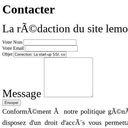
Contacter
La rÃ©daction du site lemo
Votre Nom
Votre Email
Objet
Message
ConformÃ©ment Ã notre politique gÃ©nÃ©
disposez d'un droit d'accÃ¨s vous perme