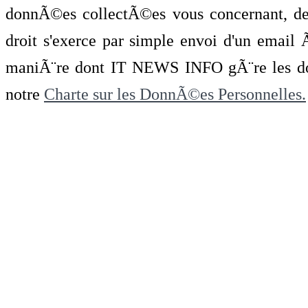
donnÃ©es collectÃ©es vous concernant, de 
droit s'exerce par simple envoi d'un emai
maniÃ¨re dont IT NEWS INFO gÃ¨re les do
notre
Charte sur les DonnÃ©es Personnelles.