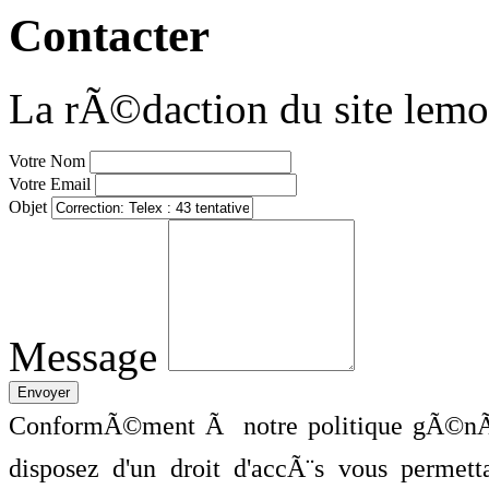
Contacter
La rÃ©daction du site lemo
Votre Nom
Votre Email
Objet
Message
ConformÃ©ment Ã notre politique gÃ©nÃ©
disposez d'un droit d'accÃ¨s vous perme