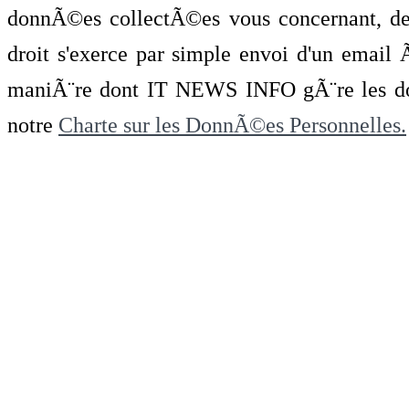
donnÃ©es collectÃ©es vous concernant, de 
droit s'exerce par simple envoi d'un emai
maniÃ¨re dont IT NEWS INFO gÃ¨re les do
notre
Charte sur les DonnÃ©es Personnelles.