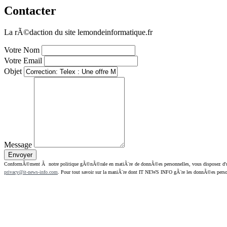
Contacter
La rÃ©daction du site lemondeinformatique.fr
Votre Nom
Votre Email
Objet
Message
ConformÃ©ment Ã notre politique gÃ©nÃ©rale en matiÃ¨re de donnÃ©es personnelles, vous disposez d'un dr
privacy@it-news-info.com
. Pour tout savoir sur la maniÃ¨re dont IT NEWS INFO gÃ¨re les donnÃ©es perso