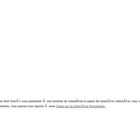
oit d'accÃ¨s vous permettant Ã tout moment de connaÃ®tre la nature des donnÃ©es collectÃ©es vous concern
nnelles, vous pouvez vous reporter Ã notre
Charte sur les DonnÃ©es Personnelles.