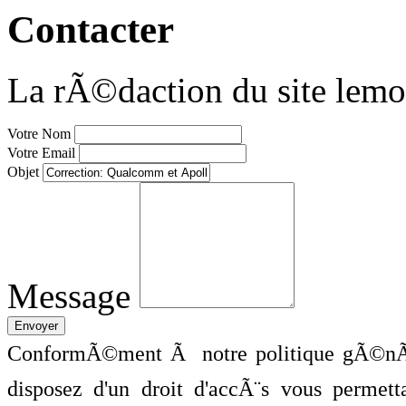
Contacter
La rÃ©daction du site lemo
Votre Nom
Votre Email
Objet
Message
ConformÃ©ment Ã notre politique gÃ©nÃ©
disposez d'un droit d'accÃ¨s vous perme