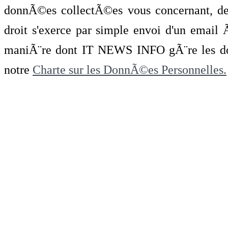
donnÃ©es collectÃ©es vous concernant, de 
droit s'exerce par simple envoi d'un emai
maniÃ¨re dont IT NEWS INFO gÃ¨re les do
notre
Charte sur les DonnÃ©es Personnelles.