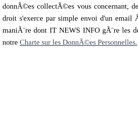
donnÃ©es collectÃ©es vous concernant, de 
droit s'exerce par simple envoi d'un emai
maniÃ¨re dont IT NEWS INFO gÃ¨re les do
notre
Charte sur les DonnÃ©es Personnelles.