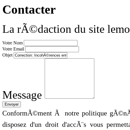
Contacter
La rÃ©daction du site lemo
Votre Nom
Votre Email
Objet
Message
ConformÃ©ment Ã notre politique gÃ©nÃ©
disposez d'un droit d'accÃ¨s vous perme