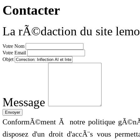
Contacter
La rÃ©daction du site lemo
Votre Nom
Votre Email
Objet
Message
ConformÃ©ment Ã notre politique gÃ©nÃ©
disposez d'un droit d'accÃ¨s vous perme