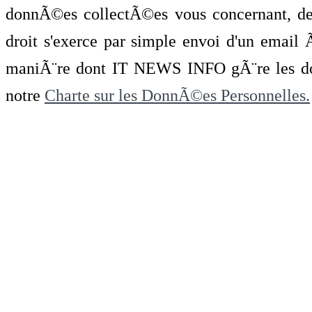
donnÃ©es collectÃ©es vous concernant, de 
droit s'exerce par simple envoi d'un emai
maniÃ¨re dont IT NEWS INFO gÃ¨re les do
notre
Charte sur les DonnÃ©es Personnelles.