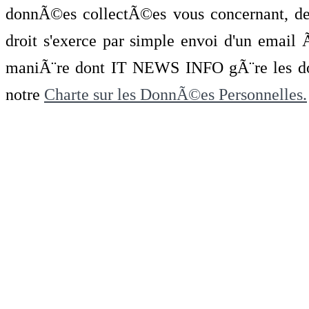
donnÃ©es collectÃ©es vous concernant, de 
droit s'exerce par simple envoi d'un emai
maniÃ¨re dont IT NEWS INFO gÃ¨re les do
notre
Charte sur les DonnÃ©es Personnelles.