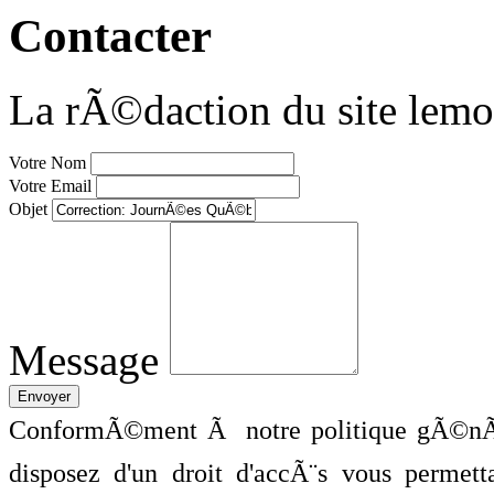
Contacter
La rÃ©daction du site lemo
Votre Nom
Votre Email
Objet
Message
ConformÃ©ment Ã notre politique gÃ©nÃ©
disposez d'un droit d'accÃ¨s vous perme