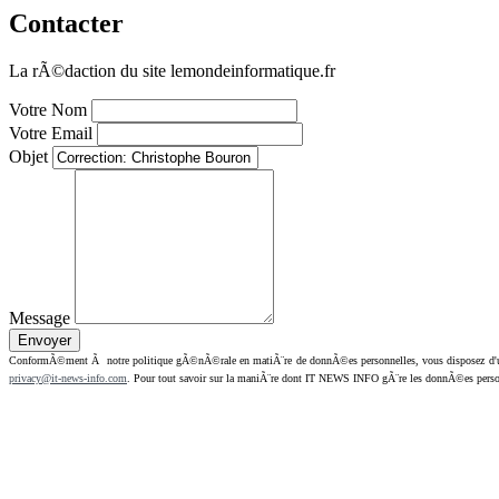
Contacter
La rÃ©daction du site lemondeinformatique.fr
Votre Nom
Votre Email
Objet
Message
ConformÃ©ment Ã notre politique gÃ©nÃ©rale en matiÃ¨re de donnÃ©es personnelles, vous disposez d'un dr
privacy@it-news-info.com
. Pour tout savoir sur la maniÃ¨re dont IT NEWS INFO gÃ¨re les donnÃ©es perso