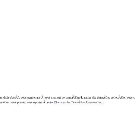
oit d'accÃ¨s vous permettant Ã tout moment de connaÃ®tre la nature des donnÃ©es collectÃ©es vous concern
nnelles, vous pouvez vous reporter Ã notre
Charte sur les DonnÃ©es Personnelles.