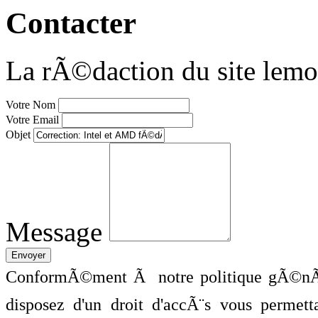
Contacter
La rÃ©daction du site lemo
Votre Nom
Votre Email
Objet
Message
ConformÃ©ment Ã notre politique gÃ©nÃ©
disposez d'un droit d'accÃ¨s vous perme