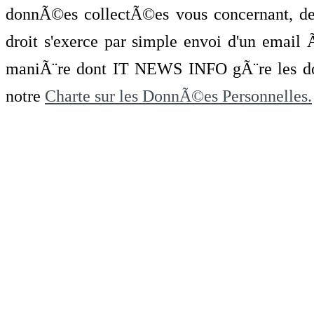
donnÃ©es collectÃ©es vous concernant, de 
droit s'exerce par simple envoi d'un emai
maniÃ¨re dont IT NEWS INFO gÃ¨re les do
notre
Charte sur les DonnÃ©es Personnelles.