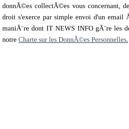
donnÃ©es collectÃ©es vous concernant, de 
droit s'exerce par simple envoi d'un emai
maniÃ¨re dont IT NEWS INFO gÃ¨re les do
notre
Charte sur les DonnÃ©es Personnelles.