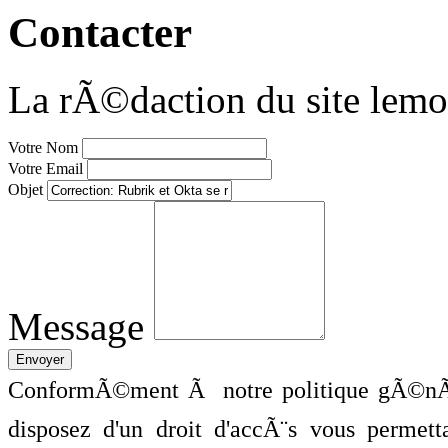
Contacter
La rÃ©daction du site lemo
Votre Nom
Votre Email
Objet
Message
ConformÃ©ment Ã notre politique gÃ©nÃ©
disposez d'un droit d'accÃ¨s vous perme