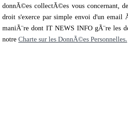
donnÃ©es collectÃ©es vous concernant, de 
droit s'exerce par simple envoi d'un emai
maniÃ¨re dont IT NEWS INFO gÃ¨re les do
notre
Charte sur les DonnÃ©es Personnelles.