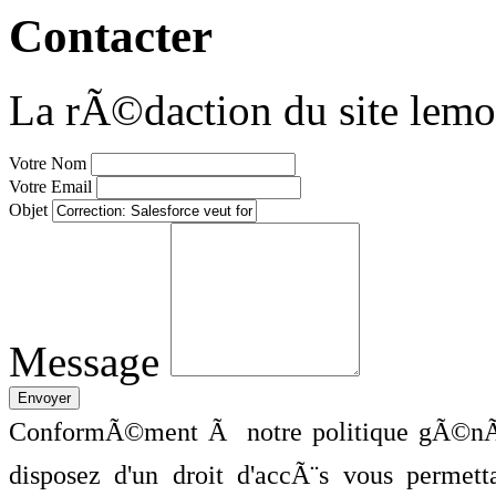
Contacter
La rÃ©daction du site lemo
Votre Nom
Votre Email
Objet
Message
ConformÃ©ment Ã notre politique gÃ©nÃ©
disposez d'un droit d'accÃ¨s vous perme