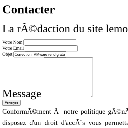
Contacter
La rÃ©daction du site lemo
Votre Nom
Votre Email
Objet
Message
ConformÃ©ment Ã notre politique gÃ©nÃ©
disposez d'un droit d'accÃ¨s vous perme