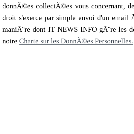
donnÃ©es collectÃ©es vous concernant, de 
droit s'exerce par simple envoi d'un emai
maniÃ¨re dont IT NEWS INFO gÃ¨re les do
notre
Charte sur les DonnÃ©es Personnelles.