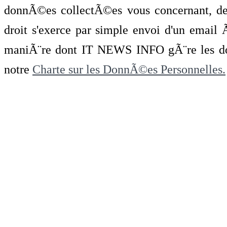
donnÃ©es collectÃ©es vous concernant, de 
droit s'exerce par simple envoi d'un emai
maniÃ¨re dont IT NEWS INFO gÃ¨re les do
notre
Charte sur les DonnÃ©es Personnelles.