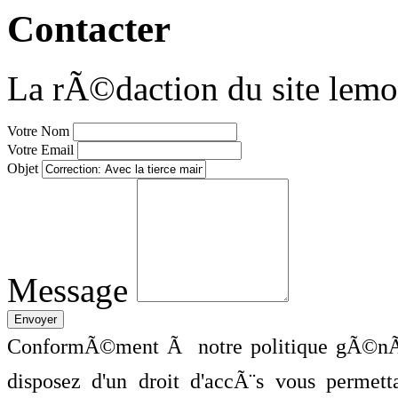
Contacter
La rÃ©daction du site lemo
Votre Nom
Votre Email
Objet
Message
ConformÃ©ment Ã notre politique gÃ©nÃ©
disposez d'un droit d'accÃ¨s vous perme