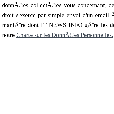
donnÃ©es collectÃ©es vous concernant, de 
droit s'exerce par simple envoi d'un emai
maniÃ¨re dont IT NEWS INFO gÃ¨re les do
notre
Charte sur les DonnÃ©es Personnelles.