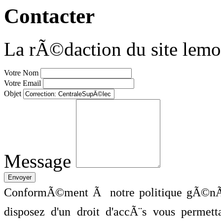
Contacter
La rÃ©daction du site lemo
Votre Nom
Votre Email
Objet
Message
ConformÃ©ment Ã notre politique gÃ©nÃ©
disposez d'un droit d'accÃ¨s vous perme