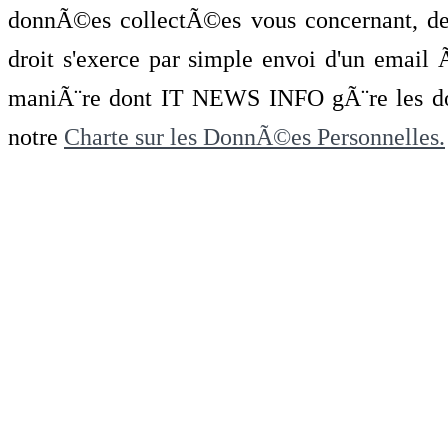
donnÃ©es collectÃ©es vous concernant, de 
droit s'exerce par simple envoi d'un emai
maniÃ¨re dont IT NEWS INFO gÃ¨re les do
notre
Charte sur les DonnÃ©es Personnelles.