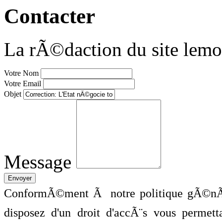
Contacter
La rÃ©daction du site lemo
Votre Nom
Votre Email
Objet
Message
ConformÃ©ment Ã notre politique gÃ©nÃ©
disposez d'un droit d'accÃ¨s vous perme