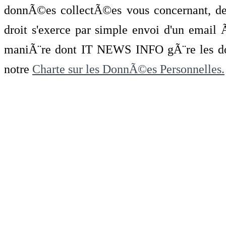
donnÃ©es collectÃ©es vous concernant, de 
droit s'exerce par simple envoi d'un emai
maniÃ¨re dont IT NEWS INFO gÃ¨re les do
notre
Charte sur les DonnÃ©es Personnelles.