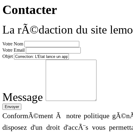
Contacter
La rÃ©daction du site lemo
Votre Nom
Votre Email
Objet
Message
ConformÃ©ment Ã notre politique gÃ©nÃ©
disposez d'un droit d'accÃ¨s vous perme