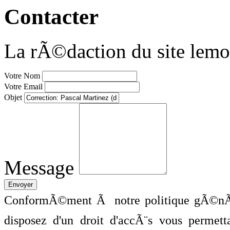
Contacter
La rÃ©daction du site lemo
Votre Nom
Votre Email
Objet
Message
ConformÃ©ment Ã notre politique gÃ©nÃ©
disposez d'un droit d'accÃ¨s vous perme