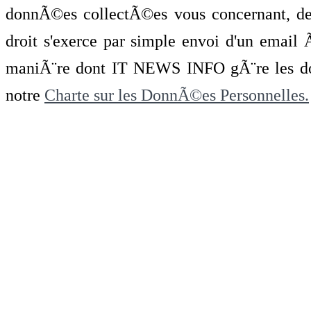
donnÃ©es collectÃ©es vous concernant, de 
droit s'exerce par simple envoi d'un emai
maniÃ¨re dont IT NEWS INFO gÃ¨re les do
notre
Charte sur les DonnÃ©es Personnelles.