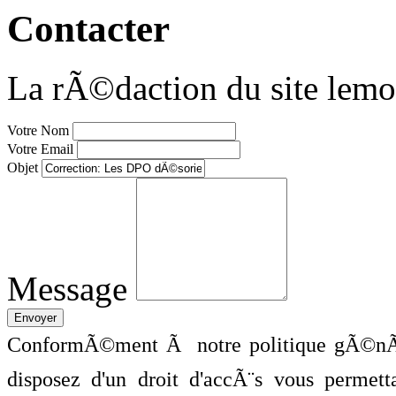
Contacter
La rÃ©daction du site lemo
Votre Nom
Votre Email
Objet
Message
ConformÃ©ment Ã notre politique gÃ©nÃ©
disposez d'un droit d'accÃ¨s vous perme