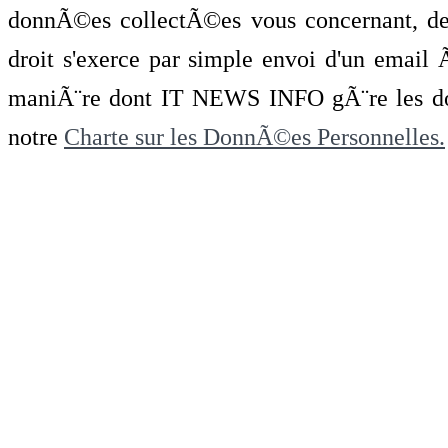
donnÃ©es collectÃ©es vous concernant, de 
droit s'exerce par simple envoi d'un emai
maniÃ¨re dont IT NEWS INFO gÃ¨re les do
notre
Charte sur les DonnÃ©es Personnelles.