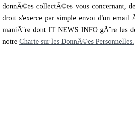
donnÃ©es collectÃ©es vous concernant, de 
droit s'exerce par simple envoi d'un emai
maniÃ¨re dont IT NEWS INFO gÃ¨re les do
notre
Charte sur les DonnÃ©es Personnelles.