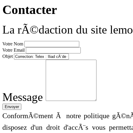
Contacter
La rÃ©daction du site lemo
Votre Nom
Votre Email
Objet
Message
ConformÃ©ment Ã notre politique gÃ©nÃ©
disposez d'un droit d'accÃ¨s vous perme