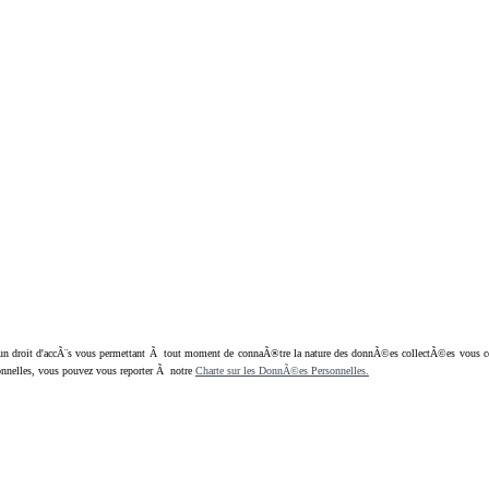
oit d'accÃ¨s vous permettant Ã tout moment de connaÃ®tre la nature des donnÃ©es collectÃ©es vous concern
nnelles, vous pouvez vous reporter Ã notre
Charte sur les DonnÃ©es Personnelles.