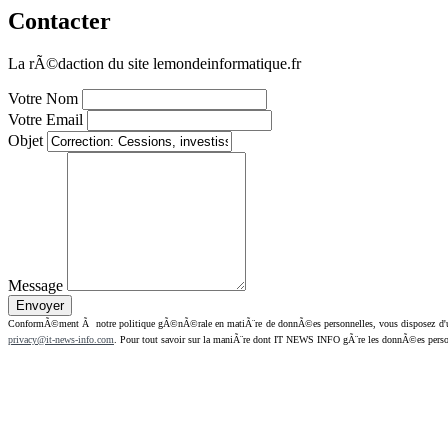
Contacter
La rÃ©daction du site lemondeinformatique.fr
Votre Nom
Votre Email
Objet
Message
ConformÃ©ment Ã notre politique gÃ©nÃ©rale en matiÃ¨re de donnÃ©es personnelles, vous disposez d'un dr
privacy@it-news-info.com
. Pour tout savoir sur la maniÃ¨re dont IT NEWS INFO gÃ¨re les donnÃ©es perso