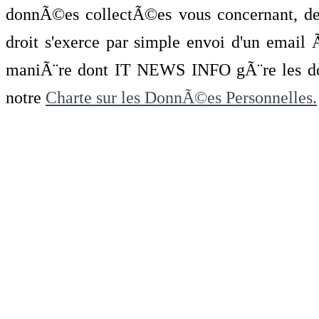
donnÃ©es collectÃ©es vous concernant, de 
droit s'exerce par simple envoi d'un emai
maniÃ¨re dont IT NEWS INFO gÃ¨re les do
notre
Charte sur les DonnÃ©es Personnelles.