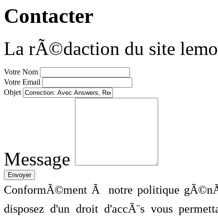
Contacter
La rÃ©daction du site lemo
Votre Nom
Votre Email
Objet
Message
ConformÃ©ment Ã notre politique gÃ©nÃ©
disposez d'un droit d'accÃ¨s vous perme