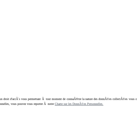
oit d'accÃ¨s vous permettant Ã tout moment de connaÃ®tre la nature des donnÃ©es collectÃ©es vous concern
nnelles, vous pouvez vous reporter Ã notre
Charte sur les DonnÃ©es Personnelles.