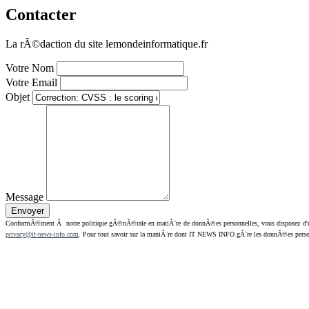
Contacter
La rÃ©daction du site lemondeinformatique.fr
Votre Nom
Votre Email
Objet
Message
ConformÃ©ment Ã notre politique gÃ©nÃ©rale en matiÃ¨re de donnÃ©es personnelles, vous disposez d'un dr
privacy@it-news-info.com
. Pour tout savoir sur la maniÃ¨re dont IT NEWS INFO gÃ¨re les donnÃ©es perso