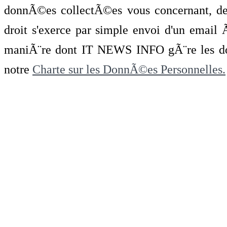
donnÃ©es collectÃ©es vous concernant, de 
droit s'exerce par simple envoi d'un emai
maniÃ¨re dont IT NEWS INFO gÃ¨re les do
notre
Charte sur les DonnÃ©es Personnelles.