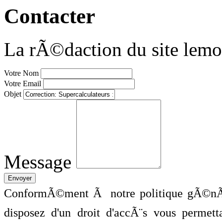
Contacter
La rÃ©daction du site lemo
Votre Nom
Votre Email
Objet
Message
ConformÃ©ment Ã notre politique gÃ©nÃ©
disposez d'un droit d'accÃ¨s vous perme