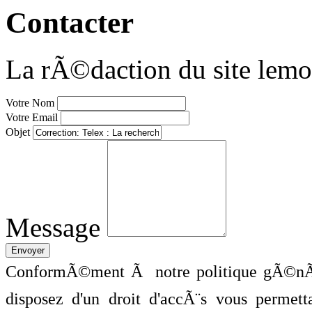
Contacter
La rÃ©daction du site lemo
Votre Nom
Votre Email
Objet
Message
ConformÃ©ment Ã notre politique gÃ©nÃ©
disposez d'un droit d'accÃ¨s vous perme