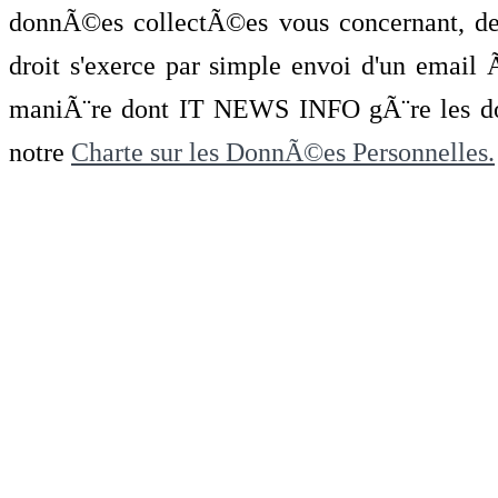
donnÃ©es collectÃ©es vous concernant, de 
droit s'exerce par simple envoi d'un emai
maniÃ¨re dont IT NEWS INFO gÃ¨re les do
notre
Charte sur les DonnÃ©es Personnelles.