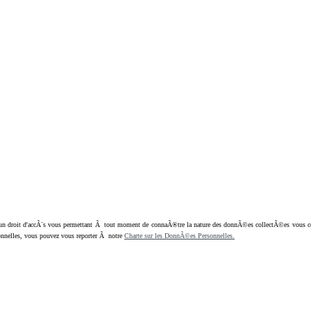
oit d'accÃ¨s vous permettant Ã tout moment de connaÃ®tre la nature des donnÃ©es collectÃ©es vous concern
nnelles, vous pouvez vous reporter Ã notre
Charte sur les DonnÃ©es Personnelles.