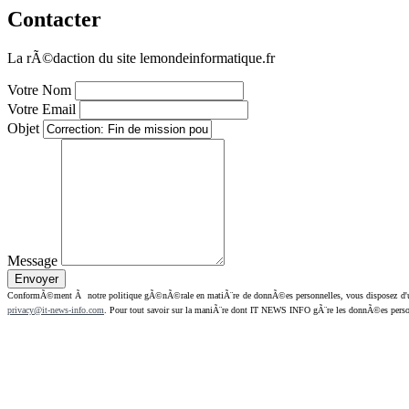
Contacter
La rÃ©daction du site lemondeinformatique.fr
Votre Nom
Votre Email
Objet
Message
ConformÃ©ment Ã notre politique gÃ©nÃ©rale en matiÃ¨re de donnÃ©es personnelles, vous disposez d'un dr
privacy@it-news-info.com
. Pour tout savoir sur la maniÃ¨re dont IT NEWS INFO gÃ¨re les donnÃ©es perso