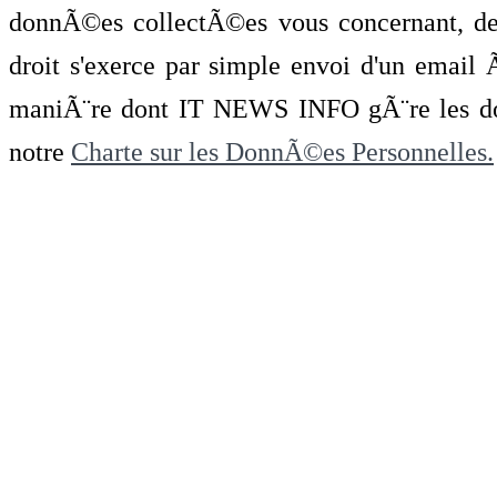
donnÃ©es collectÃ©es vous concernant, de 
droit s'exerce par simple envoi d'un emai
maniÃ¨re dont IT NEWS INFO gÃ¨re les do
notre
Charte sur les DonnÃ©es Personnelles.