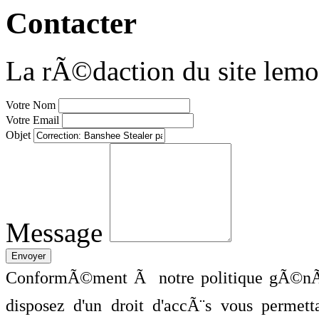
Contacter
La rÃ©daction du site lemo
Votre Nom
Votre Email
Objet
Message
ConformÃ©ment Ã notre politique gÃ©nÃ©
disposez d'un droit d'accÃ¨s vous perme